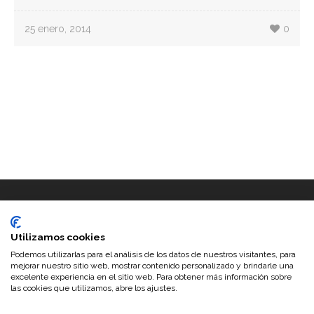
25 enero, 2014
0
Utilizamos cookies
Podemos utilizarlas para el análisis de los datos de nuestros visitantes, para
mejorar nuestro sitio web, mostrar contenido personalizado y brindarle una
excelente experiencia en el sitio web. Para obtener más información sobre
las cookies que utilizamos, abre los ajustes.
©2026 Trufas del Senorio · Configurado y personalizado por
www.musaconfusa.com
|
Search Engine Submission - AddMe