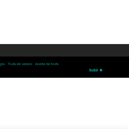
gra
-
Trufa de verano
-
Aceite de trufa
Subir