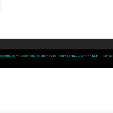
confusa.com
|
Search Engine Submission - AddMe
Distribuidores de trufa
-
Trufa ne