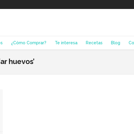
os
¿Cómo Comprar?
Te interesa
Recetas
Blog
Co
ar huevos’