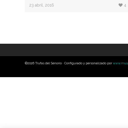
23 abril, 2016
4
©2026 Trufas del Senorio · Configurado y personalizado por
www.musa