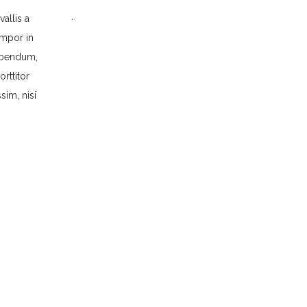
.
vallis a
empor in
bibendum,
orttitor
sim, nisi