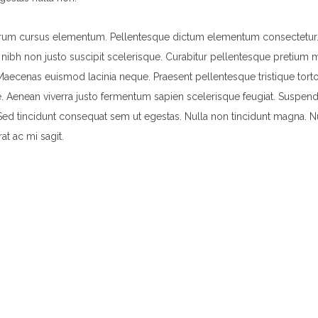
trum cursus elementum. Pellentesque dictum elementum consectetur
t nibh non justo suscipit scelerisque. Curabitur pellentesque pretium 
 Maecenas euismod lacinia neque. Praesent pellentesque tristique tort
e. Aenean viverra justo fermentum sapien scelerisque feugiat. Suspend
 Sed tincidunt consequat sem ut egestas. Nulla non tincidunt magna. 
at ac mi sagit.