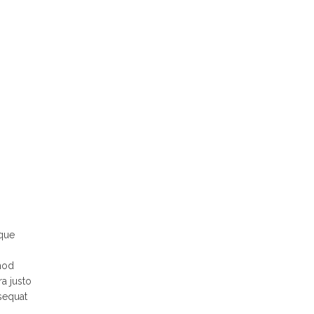
sque
mod
ra justo
sequat