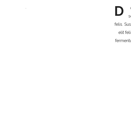
D
.
s
felis. S
elit fe
fermentu