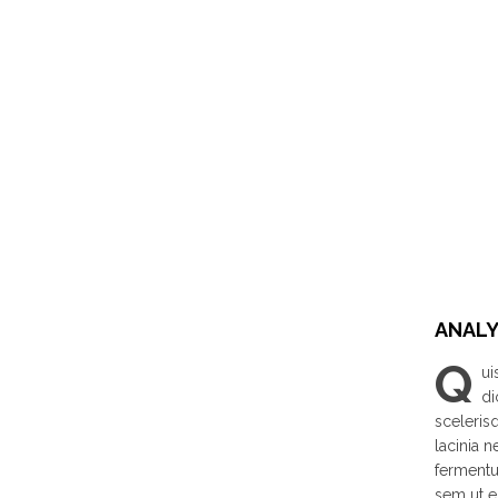
ANALY
Q
ui
di
sceleris
lacinia n
fermentu
sem ut e