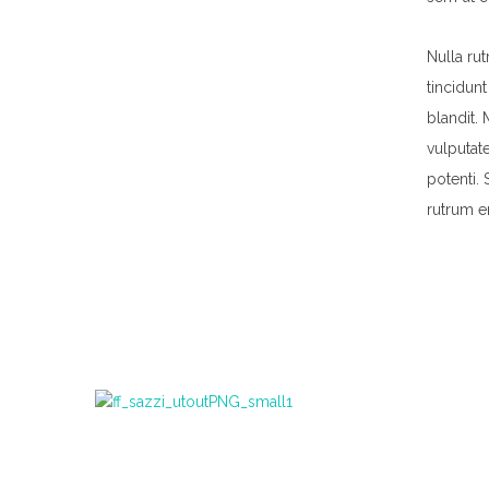
Nulla ru
tincidun
blandit.
vulputat
potenti.
rutrum er