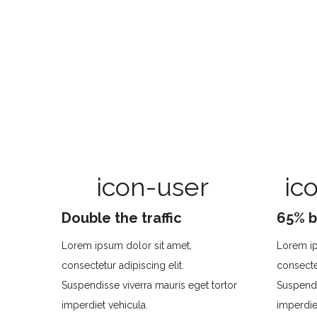
icon-user
ic
Double the traffic
65% b
Lorem ipsum dolor sit amet,
Lorem ip
consectetur adipiscing elit.
consectet
Suspendisse viverra mauris eget tortor
Suspendi
imperdiet vehicula.
imperdie