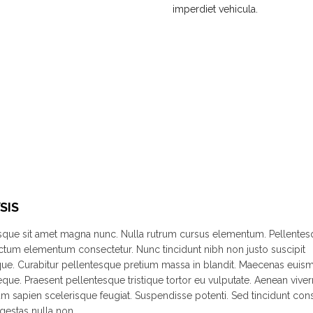
imperdiet vehicula.
SIS
sque sit amet magna nunc. Nulla rutrum cursus elementum. Pellente
ctum elementum consectetur. Nunc tincidunt nibh non justo suscipit
que. Curabitur pellentesque pretium massa in blandit. Maecenas euis
eque. Praesent pellentesque tristique tortor eu vulputate. Aenean viver
m sapien scelerisque feugiat. Suspendisse potenti. Sed tincidunt con
gestas nulla non.