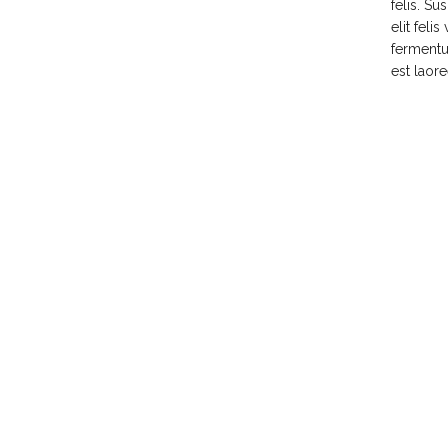
felis. S
elit feli
fermentum
est laore