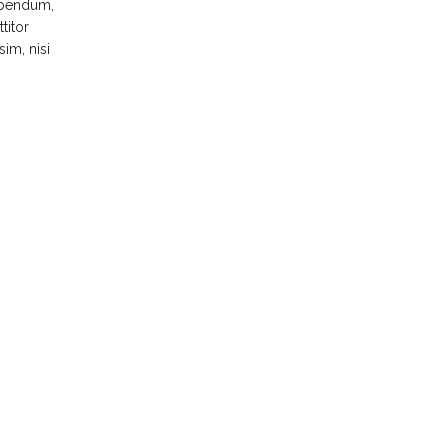
bibendum,
titor
sim, nisi