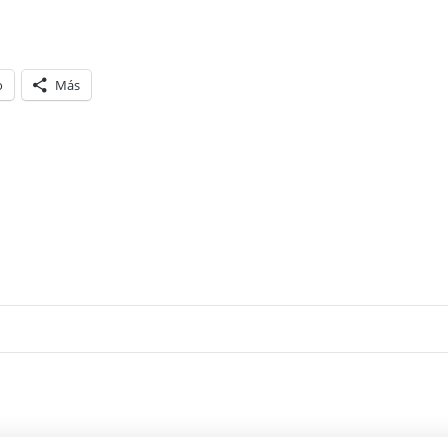
o
Más