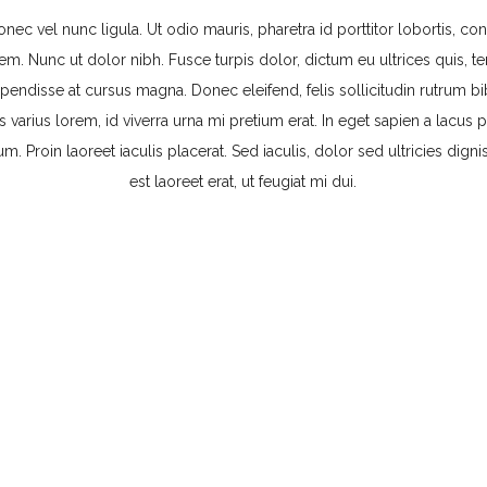
onec vel nunc ligula. Ut odio mauris, pharetra id porttitor lobortis, con
em. Nunc ut dolor nibh. Fusce turpis dolor, dictum eu ultrices quis, t
uspendisse at cursus magna. Donec eleifend, felis sollicitudin rutrum 
lis varius lorem, id viverra urna mi pretium erat. In eget sapien a lacus p
m. Proin laoreet iaculis placerat. Sed iaculis, dolor sed ultricies dignis
est laoreet erat, ut feugiat mi dui.