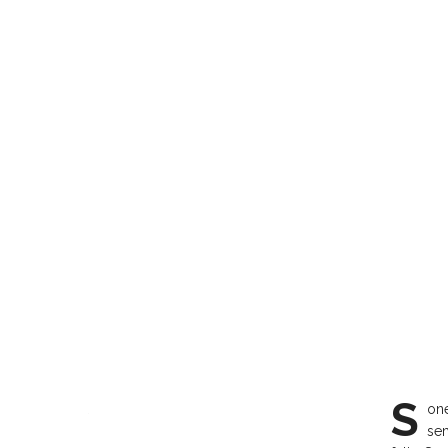
S
.
one
sem