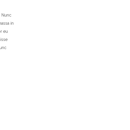
. Nunc
massa in
or eu
isse
Nunc