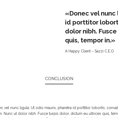
«Donec vel nunc l
id porttitor lobor
dolor nibh. Fusce 
quis, tempor in.»
A Happy Client ~ Sazzi C.E.O.
CONCLUSION
c vel nunc ligula. Ut odio mauris, pharetra id porttitor lobortis, conval
. Nunc ut dolor nibh. Fusce turpis dolor, dictum eu ultrices quis, tem