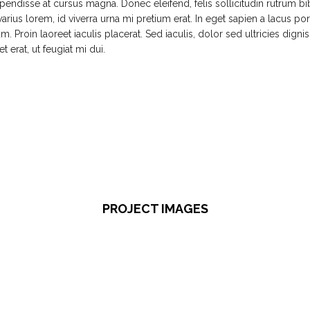
uspendisse at cursus magna. Donec eleifend, felis sollicitudin rutrum 
s varius lorem, id viverra urna mi pretium erat. In eget sapien a lacus port
. Proin laoreet iaculis placerat. Sed iaculis, dolor sed ultricies dignis
et erat, ut feugiat mi dui.
PROJECT IMAGES