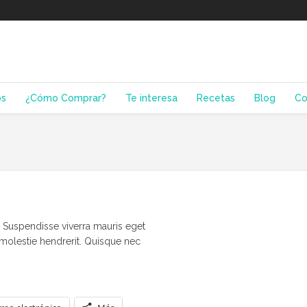
os
¿Cómo Comprar?
Te interesa
Recetas
Blog
Co
. Suspendisse viverra mauris eget
 molestie hendrerit. Quisque nec