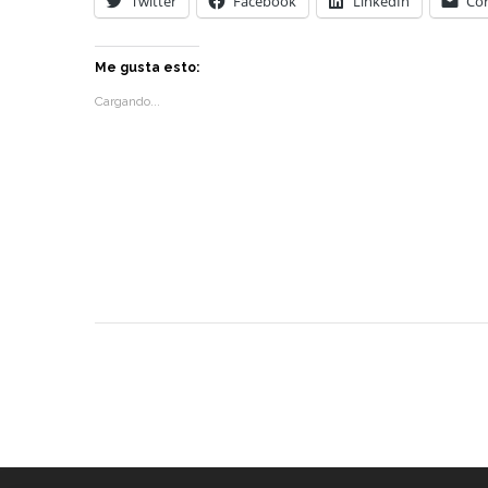
Twitter
Facebook
LinkedIn
Cor
Me gusta esto:
Cargando...