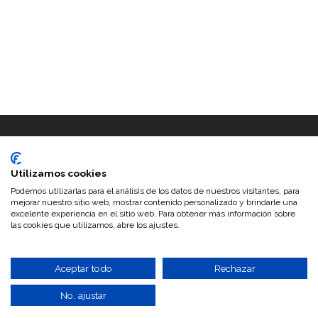
Utilizamos cookies
Podemos utilizarlas para el análisis de los datos de nuestros visitantes, para
mejorar nuestro sitio web, mostrar contenido personalizado y brindarle una
excelente experiencia en el sitio web. Para obtener más información sobre
las cookies que utilizamos, abre los ajustes.
©2026 Trufas del Senorio · Configurado y personalizado por
www.musaconfusa.com
|
Search Engine Submission - AddMe
Distribuidores de trufa
-
Trufa negra
-
Trufa de verano
-
Aceite de
Aceptar todo
Rechazar
trufa
No, ajustar
Subir