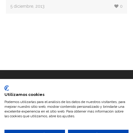
5 diciembre, 2013
0
Utilizamos cookies
Podemos utilizarlas para el análisis de los datos de nuestros visitantes, para
mejorar nuestro sitio web, mostrar contenido personalizado y brindarle una
excelente experiencia en el sitio web. Para obtener más información sobre
las cookies que utilizamos, abre los ajustes.
©2026 Trufas del Senorio · Configurado y personalizado por
www.musaconfusa.com
|
Search Engine Submission - AddMe
Distribuidores de trufa
-
Trufa negra
-
Trufa de verano
-
Aceite de