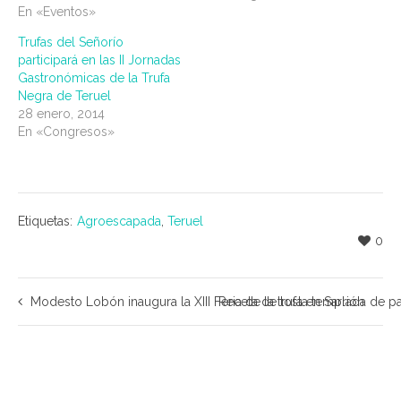
En «Eventos»
Trufas del Señorío
participará en las II Jornadas
Gastronómicas de la Trufa
Negra de Teruel
28 enero, 2014
En «Congresos»
Etiquetas:
Agroescapada
,
Teruel
0
Modesto Lobón inaugura la XIII Feria de la trufa en Sarrión
Receta de tosta templada de pa