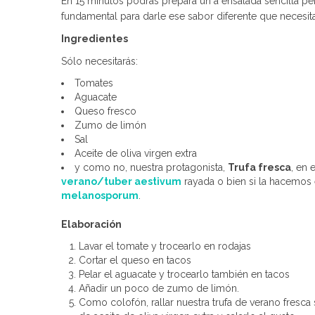
En 15 minutos podrás prepara un a ensalada sencilla pe
fundamental para darle ese sabor diferente que necesi
Ingredientes
Sólo necesitarás:
Tomates
Aguacate
Queso fresco
Zumo de limón
Sal
Aceite de oliva virgen extra
y como no, nuestra protagonista,
Trufa fresca
, en 
verano/tuber aestivum
rayada o bien si la hacemos
melanosporum
.
Elaboración
Lavar el tomate y trocearlo en rodajas
Cortar el queso en tacos
Pelar el aguacate y trocearlo también en tacos
Añadir un poco de zumo de limón.
Como colofón, rallar nuestra trufa de verano fresca