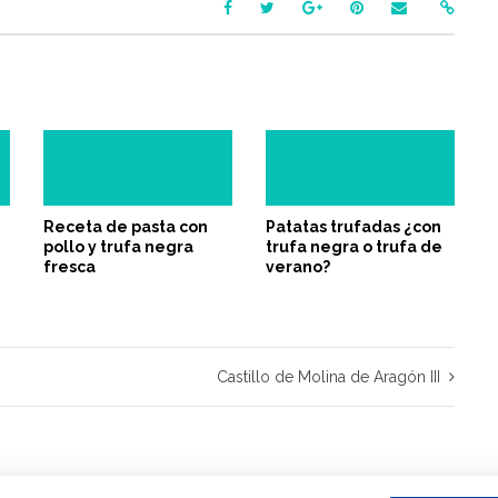
Receta de pasta con
Patatas trufadas ¿con
pollo y trufa negra
trufa negra o trufa de
fresca
verano?
Castillo de Molina de Aragón III