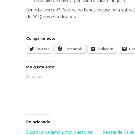
de aceite de oliva virgen extra y salarlo al gusto
Sencillo ¿verdad? Pues ya no tienes excusa para sobrel
de 2015 nos está dejando.
Comparte esto:
Twitter
Facebook
LinkedIn
Cor
Me gusta esto:
Cargando...
Relacionado
Ensalada de jamón, con queso de
Receta de Canel