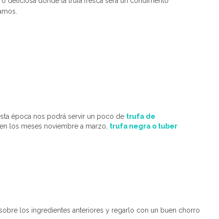
ro deliciosa donde la trufa fresca será un condimento
tamos.
esta época nos podrá servir un poco de
trufa de
 en los meses noviembre a marzo,
trufa negra o tuber
 sobre los ingredientes anteriores y regarlo con un buen chorro