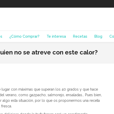
os
¿Cómo Comprar?
Te interesa
Recetas
Blog
Co
uien no se atreve con este calor?
de lugar con máximas que superan los 40 grados y que hace
del verano, como gazpacho, salmorejo, ensaladas… Pues bien,
ar algo esta situación, por lo que os proponermos una receta
 fresca.