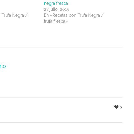
negra fresca
27 julio, 2015
 Trufa Negra /
En «Recetas con Trufa Negra /
trufa fresca»
río
3