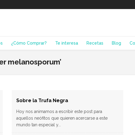
os
¿Cómo Comprar?
Te interesa
Recetas
Blog
Co
ber melanosporum’
Sobre la Trufa Negra
Hoy nos animamos a escribir este post para
aquellos neófitos que quieren acercarse a este
mundo tan especial y...