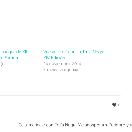
naugura la XIII
Vuelve Fitruf con su Trufa Negra.
 en Sarrión
XIV Edición
13
24 noviembre, 2014
»
En «Sin categoría»
0
Cata-maridaje con Trufa Negra Melanosporum-Perigord y v