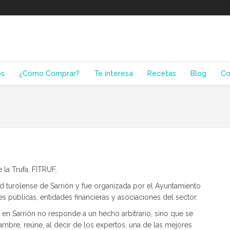
os
¿Cómo Comprar?
Te interesa
Recetas
Blog
Co
 la Trufa, FITRUF.
dad turolense de Sarrión y fue organizada por el Ayuntamiento
s públicas, entidades financieras y asociaciones del sector.
 en Sarrión no responde a un hecho arbitrario, sino que se
lambre, reúne, al decir de los expertos, una de las mejores