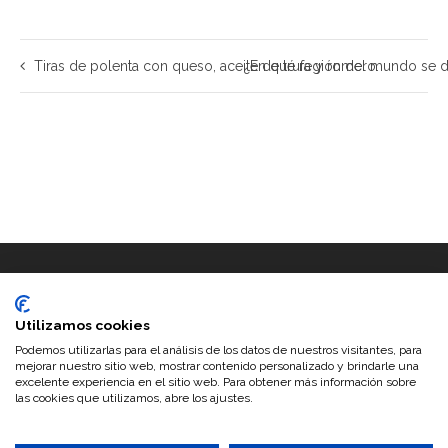
Tiras de polenta con queso, aceite de trufa y romero.
¿En qué región del mundo se d
Utilizamos cookies
Podemos utilizarlas para el análisis de los datos de nuestros visitantes, para
mejorar nuestro sitio web, mostrar contenido personalizado y brindarle una
excelente experiencia en el sitio web. Para obtener más información sobre
las cookies que utilizamos, abre los ajustes.
©2026 Trufas del Senorio · Configurado y personalizado por
www.musaconfusa.com
|
Search Engine Submission - AddMe
Distribuidores de trufa
-
Trufa negra
-
Trufa de verano
-
Aceite de