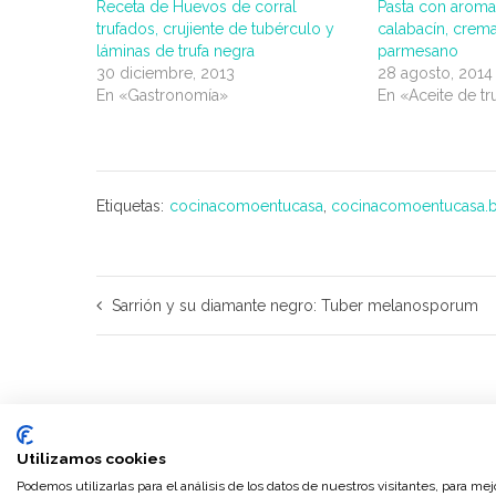
Receta de Huevos de corral
Pasta con aroma 
trufados, crujiente de tubérculo y
calabacín, crema
láminas de trufa negra
parmesano
30 diciembre, 2013
28 agosto, 2014
En «Gastronomía»
En «Aceite de tr
Etiquetas:
cocinacomoentucasa
,
cocinacomoentucasa.b
Sarrión y su diamante negro: Tuber melanosporum
Utilizamos cookies
Podemos utilizarlas para el análisis de los datos de nuestros visitantes, para me
©2026 Trufas del Senorio · Configurado y personalizado por
www.musa