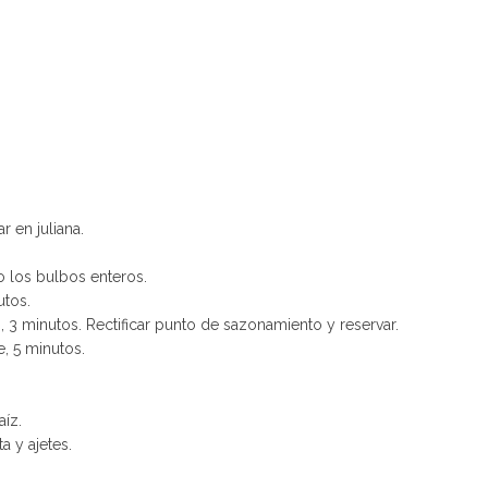
ar en juliana.
do los bulbos enteros.
utos.
vo, 3 minutos. Rectificar punto de sazonamiento y reservar.
e, 5 minutos.
aíz.
a y ajetes.