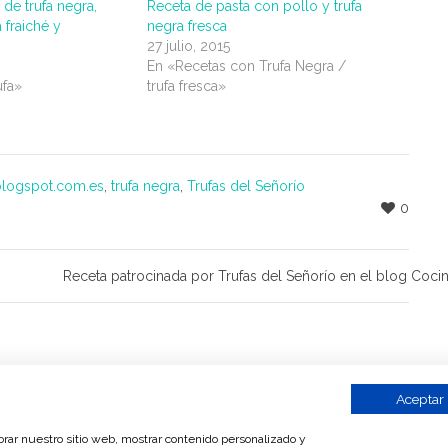
de trufa negra,
Receta de pasta con pollo y trufa
 fraiché y
negra fresca
27 julio, 2015
En «Recetas con Trufa Negra /
ufa»
trufa fresca»
logspot.com.es
,
trufa negra
,
Trufas del Señorío
0
Receta patrocinada por Trufas del Señorío en el blog Coci
Aceptar
jorar nuestro sitio web, mostrar contenido personalizado y
confusa.com
|
Search Engine Submission - AddMe
Distribuidores de trufa
-
Trufa ne