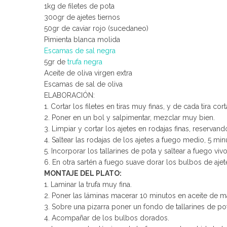
1kg de filetes de pota
300gr de ajetes tiernos
50gr de caviar rojo (sucedaneo)
Pimienta blanca molida
Escamas de sal negra
5gr de
trufa negra
Aceite de oliva virgen extra
Escamas de sal de oliva
ELABORACIÓN:
1. Cortar los filetes en tiras muy finas, y de cada tira cort
2. Poner en un bol y salpimentar, mezclar muy bien.
3. Limpiar y cortar los ajetes en rodajas finas, reservan
4. Saltear las rodajas de los ajetes a fuego medio, 5 min
5. Incorporar los tallarines de pota y saltear a fuego vi
6. En otra sartén a fuego suave dorar los bulbos de ajet
MONTAJE DEL PLATO:
1. Laminar la trufa muy fina.
2. Poner las láminas macerar 10 minutos en aceite de m
3. Sobre una pizarra poner un fondo de tallarines de pot
4. Acompañar de los bulbos dorados.