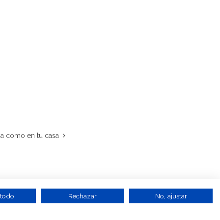
na como en tu casa
 todo
Rechazar
No, ajustar
gra
-
Trufa de verano
-
Aceite de trufa