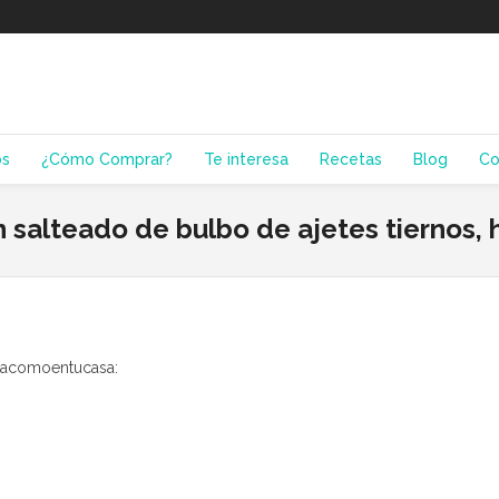
os
¿Cómo Comprar?
Te interesa
Recetas
Blog
Co
 salteado de bulbo de ajetes tiernos, h
inacomoentucasa: