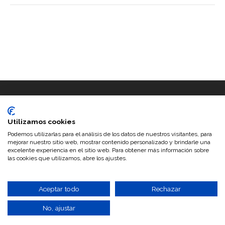
Utilizamos cookies
Podemos utilizarlas para el análisis de los datos de nuestros visitantes, para
mejorar nuestro sitio web, mostrar contenido personalizado y brindarle una
excelente experiencia en el sitio web. Para obtener más información sobre
las cookies que utilizamos, abre los ajustes.
©2026 Trufas del Senorio · Configurado y personalizado por
www.musaconfusa.com
|
Search Engine Submission - AddMe
Distribuidores de trufa
-
Trufa negra
-
Trufa de verano
-
Aceite de
Aceptar todo
Rechazar
trufa
No, ajustar
Subir