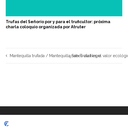
Trufas del Señorío por y para el truficultor: próxima
charla coloquio organizada por Atruter
Mantequilla trufada / Mantequilla con Trufa Negra
¿Sabes cuál es el valor ecológic