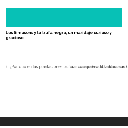
Los Simpsons y la trufa negra, un maridaje curioso y
gracioso
¿Por qué en las plantaciones truferas los quemados están más 
Los quemados, el lado oscuro 