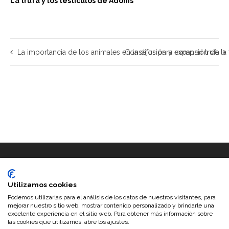
La trufa y los testiculos de Adonis
La importancia de los animales en la difusión y expansión de la 
Consejos para comprar trufa
Utilizamos cookies
Podemos utilizarlas para el análisis de los datos de nuestros visitantes, para
mejorar nuestro sitio web, mostrar contenido personalizado y brindarle una
excelente experiencia en el sitio web. Para obtener más información sobre
las cookies que utilizamos, abre los ajustes.
©2026 Trufas del Senorio · Configurado y personalizado por