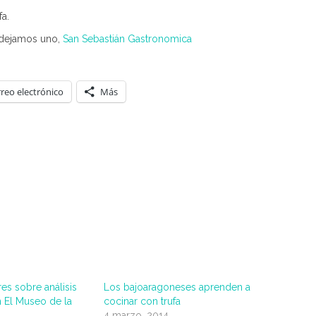
fa.
 dejamos uno,
San Sebastián Gastronomica
reo electrónico
Más
res sobre análisis
Los bajoaragoneses aprenden a
n El Museo de la
cocinar con trufa
4 marzo, 2014