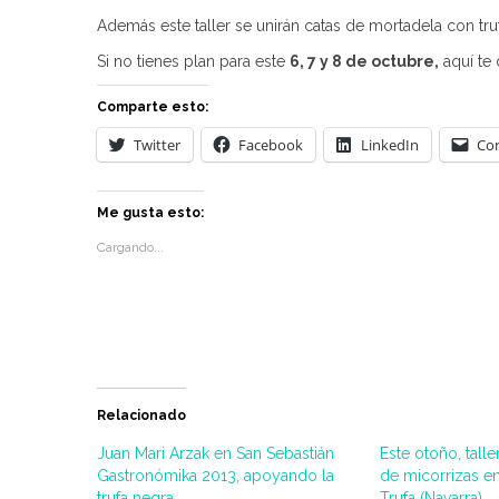
Además este taller se unirán catas de mortadela con tru
Si no tienes plan para este
6, 7 y 8 de octubre,
aquí te
Comparte esto:
Twitter
Facebook
LinkedIn
Cor
Me gusta esto:
Cargando...
Relacionado
Juan Mari Arzak en San Sebastián
Este otoño, talle
Gastronómika 2013, apoyando la
de micorrizas e
trufa negra
Trufa (Navarra)