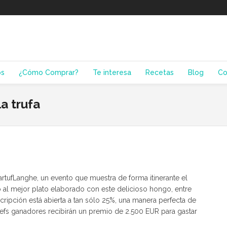
os
¿Cómo Comprar?
Te interesa
Recetas
Blog
Co
a trufa
TartufLanghe, un evento que muestra de forma itinerante el
 al mejor plato elaborado con este delicioso hongo, entre
nscripción está abierta a tan sólo 25%, una manera perfecta de
hefs ganadores recibirán un premio de 2.500 EUR para gastar