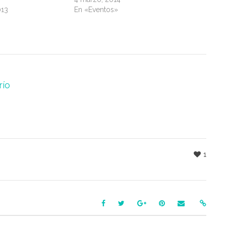
013
En «Eventos»
río
1